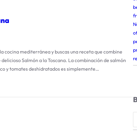
b
f
ana
N
o
p
p
 la cocina mediterránea y buscas una receta que combine
r
te delicioso Salmón a la Toscana. La combinación de salmón
blanco y tomates deshidratados es simplemente…
B