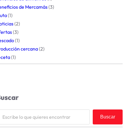
eneficios de Mercamás
(3)
ruta
(1)
oticias
(2)
fertas
(3)
escado
(1)
roducción cercana
(2)
eceta
(1)
uscar
Buscar