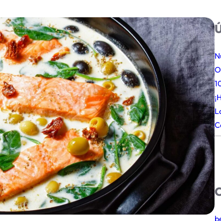
Ú
N
O
1
¡
L
C
C
b